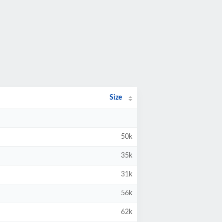
Size
50k
35k
31k
56k
62k