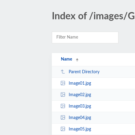
Index of /images
Name
Parent Directory
Image01.jpg
Image02.jpg
Image03.jpg
Image04.jpg
Image05.jpg